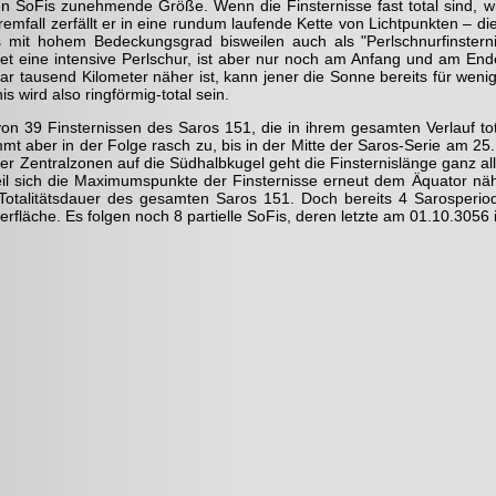
 SoFis zunehmende Größe. Wenn die Finsternisse fast total sind, wi
mfall zerfällt er in eine rundum laufende Kette von Licht­punkten – die
mit hohem Bedeckungs­grad bisweilen auch als "Perlschnurfinsterni
et eine intensive Perlschur, ist aber nur noch am Anfang und am Ende
r tausend Kilometer näher ist, kann jener die Sonne bereits für weni
s wird also ringförmig-total sein.
on 39 Finsternissen des Saros 151, die in ihrem gesamten Verlauf tota
mmt aber in der Folge rasch zu, bis in der Mitte der Saros-Serie am 2
er Zentralzonen auf die Südhalbkugel geht die Finsternislänge ganz al
il sich die Maximumspunkte der Finsternisse erneut dem Äquator näher
otalitätsdauer des gesamten Saros 151. Doch bereits 4 Sarosperiode
fläche. Es folgen noch 8 partielle SoFis, deren letzte am 01.10.3056 i