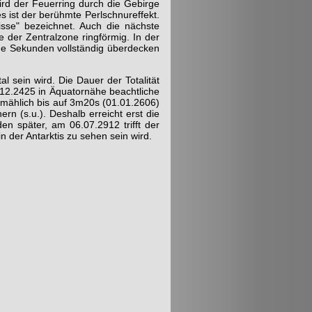
rd der Feuer­ring durch die Gebirge
s ist der berühmte Perl­schnureffekt.
sse" bezeichnet. Auch die nächste
 der Zentralzone ringförmig. In der
ge Sekun­den vollständig überdecken
l sein wird. Die Dauer der Totalität
5.12.2425 in Äquatornähe beachtliche
lmählich bis auf 3m20s (01.01.2606)
n (s.u.). Deshalb erreicht erst die
n später, am 06.07.2912 trifft der
n der Antarktis zu sehen sein wird.