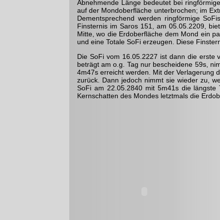
Abnehmende Länge bedeutet bei ringförmi­gen
auf der Mondober­fläche unterbrochen; im Extre
Dementsprechend werden ringförmige SoFis 
Finsternis im Saros 151, am 05.05.2209, biet
Mitte, wo die Erdoberfläche dem Mond ein paa
und eine Totale SoFi erzeugen. Diese Finsterni
Die SoFi vom 16.05.2227 ist dann die erste v
beträgt am o.g. Tag nur beschei­dene 59s, ni
4m47s erreicht werden. Mit der Verlagerung d
zurück. Dann jedoch nimmt sie wieder zu, we
SoFi am 22.05.2840 mit 5m41s die längste T
Kernschatten des Mondes letztmals die Erdober