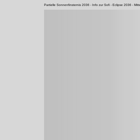
Partielle Sonnenfinsternis 2036 - Info zur Sofi - Eclipse 2036 - Mit