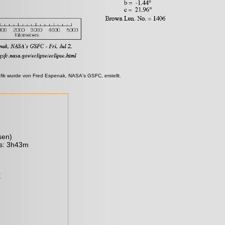
afik wurde von Fred Espenak, NASA's GSFC, erstellt.
sen)
is: 3h43m
E