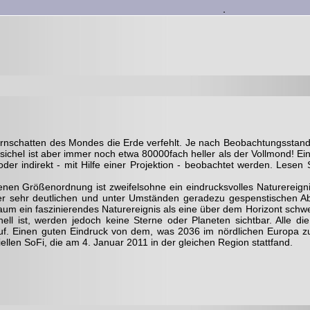
Kernschatten des Mondes die Erde verfehlt. Je nach Beobachtungsstand
hel ist aber immer noch etwa 80000fach heller als der Vollmond! Eine 
der indirekt - mit Hilfe einer Projektion - beobachtet werden. Lesen 
ebenen Größenordnung ist zweifelsohne ein eindrucksvolles Naturere
r sehr deutlichen und unter Umständen geradezu gespenstischen 
aum ein faszinierendes Naturereignis als eine über dem Horizont schw
ll ist, werden jedoch keine Sterne oder Planeten sichtbar. Alle di
uf. Einen guten Eindruck von dem, was 2036 im nördlichen Europa zu
iellen SoFi, die am 4. Januar 2011 in der gleichen Region stattfand.