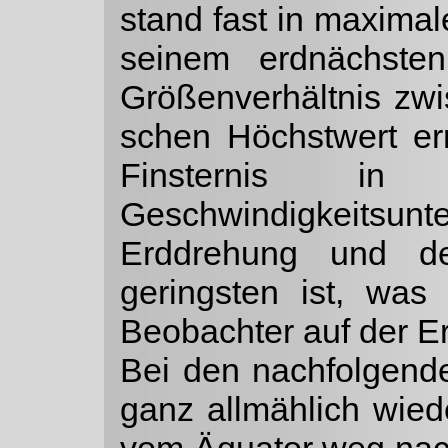
stand fast in maxi­m
seinem erdnächste
Größenverhältnis zw
schen Höchstwert er
Finsternis i
Geschwindigkeitsunt
Erddrehung und d
geringsten ist, was
Beobachter auf der Er
Bei den nachfolgend
ganz allmählich wiede