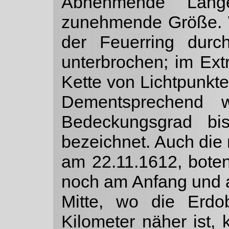
Abnehmende Länge
zunehmende Größe. We
der Feuer­ring dur
unterbrochen; im Extr
Kette von Licht­punkte
Dementsprechend 
Bedeckungs­grad bis
bezeichnet. Auch die 
am 22.11.1612, boten
noch am Anfang und a
Mitte, wo die Erd
Kilometer näher ist,