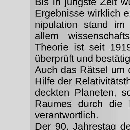
Bis in jüngste Zeit w
Ergebnisse wirklich 
nipulation stand i
allem wissenschaft
Theorie ist seit 19
überprüft und bestäti
Auch das Rätsel um 
Hilfe der Relativitäts
deckten Planeten, 
Raumes durch die M
verant­wortlich.
Der 90. Jahrestag d